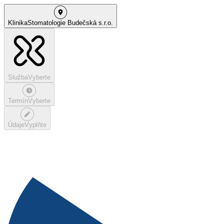
Klinika
Stomatologie Budečská s.r.o.
Služba
Vyberte
Termín
Vyberte
Údaje
Vyplňte